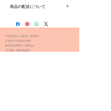
返品・返金規約を入力してください。
ましょう。
商品の配送について
商品にご満足いただけなかった場合の
返品・返金ポリシーと手順を説明しま
配送地域、料金、所要時間、梱包な
しょう。規約の内容を明確にすること
ど、商品の配送に関する情報を入力し
で、お客様の信頼を獲得し、安心して
てください。配送情報を明確にするこ
商品をご購入いただけます。
とで、お客様の信頼を獲得し、安心し
て商品をご購入いただけます。
TUMIQUI Japon SASU
Zone Industrielle
SANDIARA, Mbour
(Thiès, Sénégal)
​Established since 9 Jan 2020
Contact
Contactez-nous d'ici
WhatsApp : +81 80 3711 8046
会社情報
https://www.sucrecube.co.jp